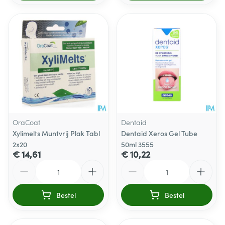
OraCoat
Dentaid
Xylimelts Muntvrij Plak Tabl
Dentaid Xeros Gel Tube
2x20
50ml 3555
€ 14,61
€ 10,22
Aantal
Aantal
Bestel
Bestel