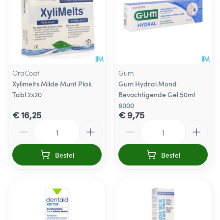
OraCoat
Gum
Xylimelts Milde Munt Plak
Gum Hydral Mond
Tabl 2x20
Bevochtigende Gel 50ml
6000
€ 16,25
€ 9,75
Aantal
Aantal
Bestel
Bestel