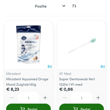
Sorteer op:
Miradent
VF Med
Miradent Aquamed Droge
Super Dentaswab Vert
Mond Zuigtabl 60g
12254 1 Vf-med
€ 8,23
€ 0,86
Aantal
Aantal
Bestel
Bestel