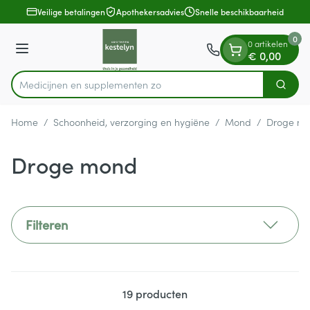
Dia 1 van 1
Ga naar de inhoud
Veilige betalingen
Apothekersadvies
Snelle beschikbaarheid
0
0 artikelen
Menu
€ 0,00
Medicijnen en
Zoek
Product, merk, categorie...
Home
/
Schoonheid, verzorging en hygiëne
/
Mond
/
Droge m
Droge mond
Filteren
19
producten