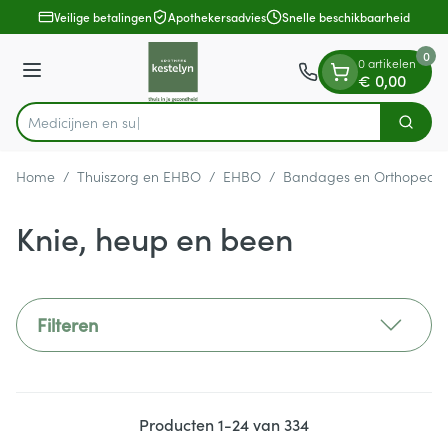
Dia 1 van 1
Ga naar de inhoud
Veilige betalingen
Apothekersadvies
Snelle beschikbaarheid
0
0 artikelen
Menu
€ 0,00
Zoek
Product, merk, categorie...
Home
/
Thuiszorg en EHBO
/
EHBO
/
Bandages en Orthopedie
Knie, heup en been
Filteren
Producten
1
-
24
van
334