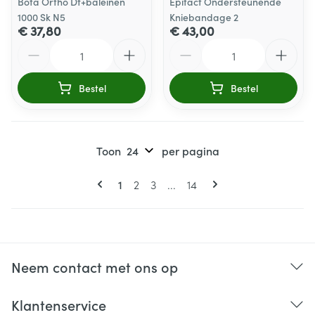
Bota Ortho Df+baleinen
Epitact Ondersteunende
1000 Sk N5
Kniebandage 2
€ 37,80
€ 43,00
Aantal
Aantal
Bestel
Bestel
Toon
per pagina
Pagina's
U lees momenteel pagina
Pagina
Pagina
Pagina
1
2
3
...
14
Neem contact met ons op
Klantenservice