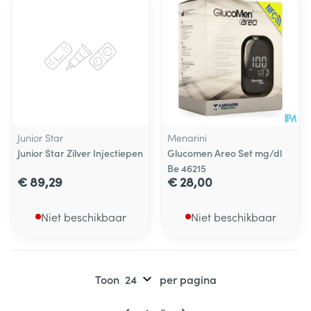
Junior Star
Menarini
Junior Star Zilver Injectiepen
Glucomen Areo Set mg/dl
Be 46215
€ 89,29
€ 28,00
Niet beschikbaar
Niet beschikbaar
Toon
per pagina
Pagina's