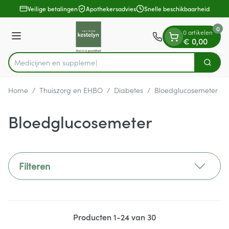
Dia 1 van 1
Ga naar de inhoud
Veilige betalingen
Apothekersadvies
Snelle beschikbaarheid
0
0 artikelen
Menu
€ 0,00
Me
Zoek
Product, merk, categorie...
Home
/
Thuiszorg en EHBO
/
Diabetes
/
Bloedglucosemeter
Bloedglucosemeter
Filteren
Producten
1
-
24
van
30