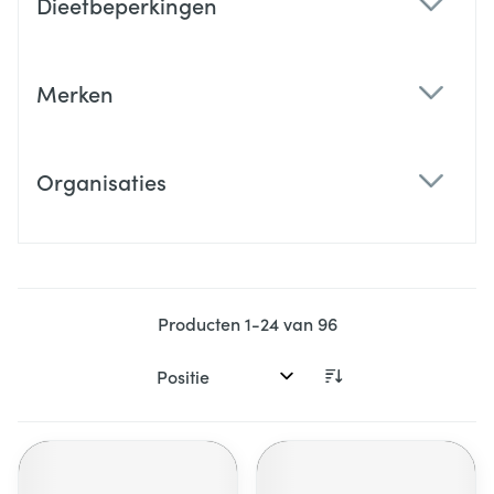
Dieetbeperkingen
filter
Merken
filter
Organisaties
filter
Producten
1
-
24
van
96
Sorteer op: