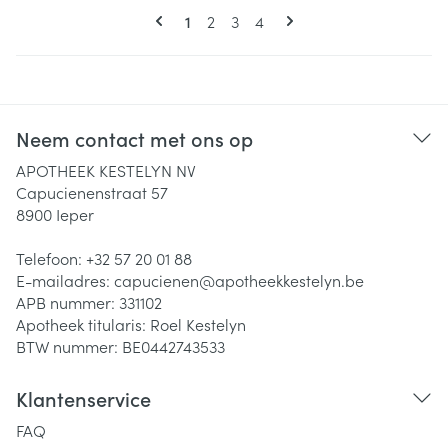
Pagina's
U lees momenteel pagina
Pagina
Pagina
Pagina
1
2
3
4
Neem contact met ons op
APOTHEEK KESTELYN NV
Capucienenstraat 57
8900
Ieper
Telefoon:
+32 57 20 01 88
E-mailadres:
capucienen@
apotheekkestelyn.be
APB nummer:
331102
Apotheek titularis:
Roel Kestelyn
BTW nummer:
BE0442743533
Klantenservice
FAQ