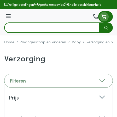
Ga naar de inhoud
Veilige betalingen
Apothekersadvies
Snelle beschikbaarheid
Menu
Zoek
Product, merk, categorie...
Home
/
Zwangerschap en kinderen
/
Baby
/
Verzorging en hyg
Verzorging
Filteren
Doorgaan naar productlijst
Prijs
filter