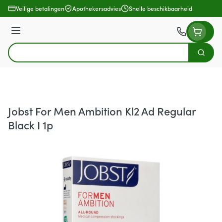
Ga naar de inhoud
Veilige betalingen
Apothekersadvies
Snelle beschikbaarheid
Menu
Zoek
Product, merk, categorie...
Jobst For Men Ambition Kl2 Ad Regular
Black I 1p