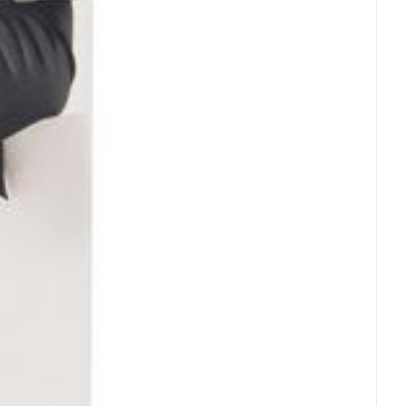
rende
Parfums en
geurproducten
CBD