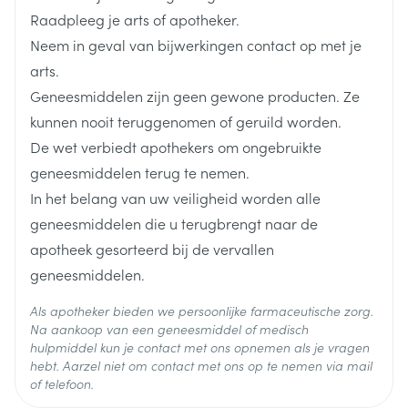
Raadpleeg je arts of apotheker.
Lengte
121 mm
Neem in geval van bijwerkingen contact op met je
arts.
Diepte
38 mm
Geneesmiddelen zijn geen gewone producten. Ze
kunnen nooit teruggenomen of geruild worden.
Hoeveelheid
De wet verbiedt apothekers om ongebruikte
31
Verpakking
geneesmiddelen terug te nemen.
In het belang van uw veiligheid worden alle
Behoud
Kamertemperatuur (15°C - 25°C)
geneesmiddelen die u terugbrengt naar de
apotheek gesorteerd bij de vervallen
geneesmiddelen.
Als apotheker bieden we persoonlijke farmaceutische zorg.
Na aankoop van een geneesmiddel of medisch
hulpmiddel kun je contact met ons opnemen als je vragen
hebt. Aarzel niet om contact met ons op te nemen via mail
of telefoon.