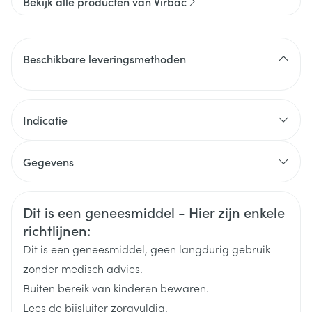
Bekijk alle producten van Virbac
Beschikbare leveringsmethoden
Indicatie
Gegevens
CNK
3381829
Veiligheidsinformatie
Dit is een geneesmiddel - Hier zijn enkele
richtlijnen:
Organisaties
Virbac
Dit is een geneesmiddel, geen langdurig gebruik
Merken
Virbac
zonder medisch advies.
Buiten bereik van kinderen bewaren.
Breedte
55 mm
Lees de bijsluiter zorgvuldig.