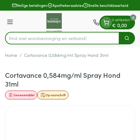
Dia 1 van 1
Ga naar de inhoud
Veilige betalingen
Apothekersadvies
Snelle beschikbaarheid
0
0 artikelen
Menu
€ 0,00
Vind snel wondverzorging en verband
Zoek
Product, merk, categorie...
Home
/
Cortavance 0,584mg/ml Spray Hond 31ml
Cortavance 0,584mg/ml Spray Hond
31ml
Geneesmiddel
Op voorschrift