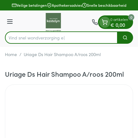
Dia 1 van 1
Ga naar de inhoud
Veilige betalingen
Apothekersadvies
Snelle beschikbaarheid
0
0 artikelen
Menu
€ 0,00
Vind snel wondverzo
Zoek
Product, merk, categorie...
Home
/
Uriage Ds Hair Shampoo A/roos 200ml
Uriage Ds Hair Shampoo A/roos 200ml