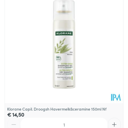
Diepte
63 mm
Hoeveelheid
200
Verpakking
Behoud
Kamertemperatuur (15°C - 25°C)
Klorane Capil. Droogsh Havermelk&ceramine 150ml Nf
€ 14,50
Aantal