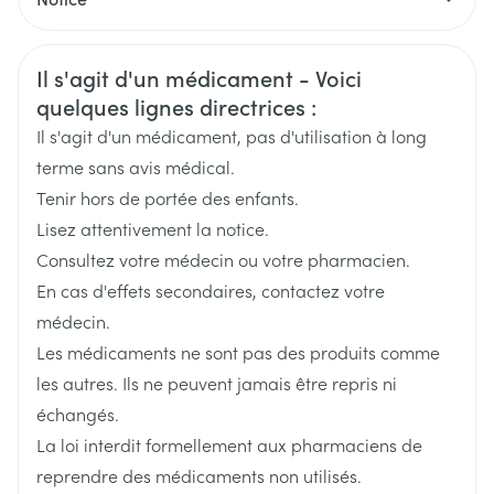
Dose de départ: 0,05 - 0,1 mg/kg/jour
Français
Eurogenerics (EG) Generics &
Allemand
Néerlandais
Fabricants
Consumer
Dose max.: 0,2 - 0,3 mg/kg/jour
Informations sur la sécurité
Il s'agit d'un médicament - Voici
quelques lignes directrices :
Marques
Eurogenerics (EG)
Il s'agit d'un médicament, pas d'utilisation à long
terme sans avis médical.
Largeur
40 mm
Tenir hors de portée des enfants.
Lisez attentivement la notice.
Longueur
84 mm
Consultez votre médecin ou votre pharmacien.
En cas d'effets secondaires, contactez votre
Profondeur
32 mm
médecin.
Les médicaments ne sont pas des produits comme
Quantité Du
60
les autres. Ils ne peuvent jamais être repris ni
Paquet
échangés.
Ingrédients
La loi interdit formellement aux pharmaciens de
bromazépam
Actifs
reprendre des médicaments non utilisés.