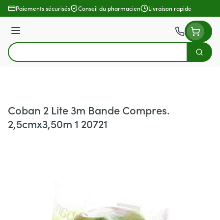
Aller au contenu
Paiements sécurisés
Conseil du pharmacien
Livraison rapide
Menu
Cherch
Rechercher
Coban 2 Lite 3m Bande Compres.
2,5cmx3,50m 1 20721