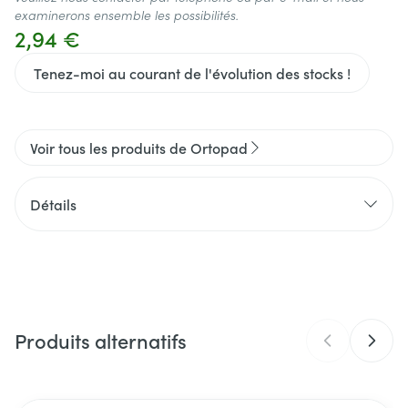
examinerons ensemble les possibilités.
2,94 €
Tenez-moi au courant de l'évolution des stocks !
Voir tous les produits de Ortopad
Détails
CNK
2968444
Fabricants
Trusetal Verbandstoffwerk
Produits alternatifs
Marques
Ortopad
Largeur
71 mm
Il est possible de naviguer entre les éléments du carrousel 
Appuyer sur pour sauter le carrousel
Appuyez sur cette touche pour accéder à la navigation en 