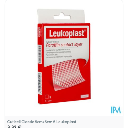
Longueur
95 mm
Profondeur
22 mm
Température ambiante (15°C -
Préservation
25°C)
Cuticell Classic 5cmx5cm 5 Leukoplast
3,32 €