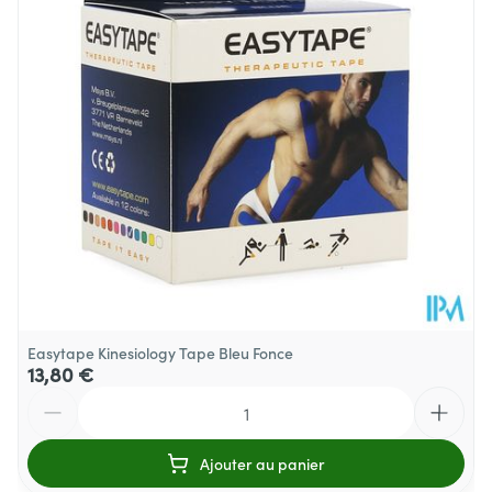
Quantité Du
1 p/s
Paquet
Température ambiante (15°C -
Préservation
25°C)
Easytape Kinesiology Tape Bleu Fonce
13,80 €
Quantité
Ajouter au panier