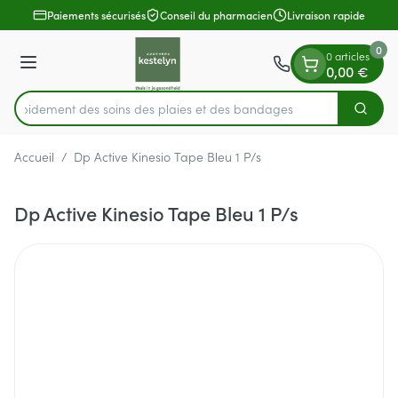
Diapositive 1 de 1
Aller au contenu
Paiements sécurisés
Conseil du pharmacien
Livraison rapide
0
0 articles
Menu
0,00 €
z rapidement des soins des plaies et des bandages
Cherch
Rechercher
Accueil
/
Dp Active Kinesio Tape Bleu 1 P/s
Dp Active Kinesio Tape Bleu 1 P/s