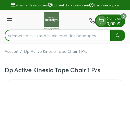
Diapositive 1 de 1
Aller au contenu
Paiements sécurisés
Conseil du pharmacien
Livraison rapide
0
0 articles
Menu
0,00 €
z rapidement des soins des plaies et des bandages
Cherch
Rechercher
Accueil
/
Dp Active Kinesio Tape Chair 1 P/s
Dp Active Kinesio Tape Chair 1 P/s