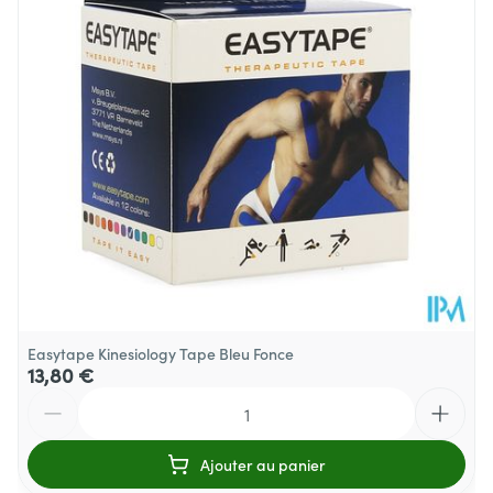
Quantité Du
1 p/s
Paquet
Température ambiante (15°C -
Préservation
25°C)
Easytape Kinesiology Tape Bleu Fonce
13,80 €
Quantité
Ajouter au panier