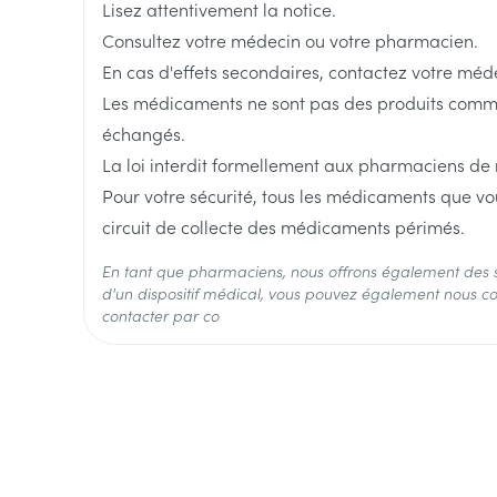
Lisez attentivement la notice.
Consultez votre médecin ou votre pharmacien.
Longueur
105 mm
En cas d'effets secondaires, contactez votre méd
Les médicaments ne sont pas des produits comme l
Profondeur
75 mm
échangés.
La loi interdit formellement aux pharmaciens de
Quantité Du Paquet
90
Pour votre sécurité, tous les médicaments que vo
circuit de collecte des médicaments périmés.
Ingrédients Actifs
fénofibrate
En tant que pharmaciens, nous offrons également des 
d'un dispositif médical, vous pouvez également nous co
Préservation
Température ambiante (15
contacter par co