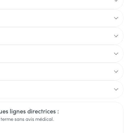
.
Eau micellaire
s
Yeux
s
Afficher plus
ti-insectes
Senteur
insuffisance rénale
re
es lignes directrices :
g terme sans avis médical.
CBD