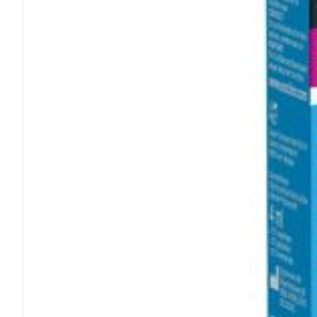
Médicaments vé
Piluliers et acc
Soins du visag
Taches de pigm
Peau sensible -
Peau terne
Peau mixte
Afficher plus
Ronflement