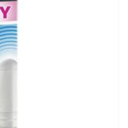
Eau micellaire
s
Yeux
s
Afficher plus
ti-insectes
Senteur
CBD