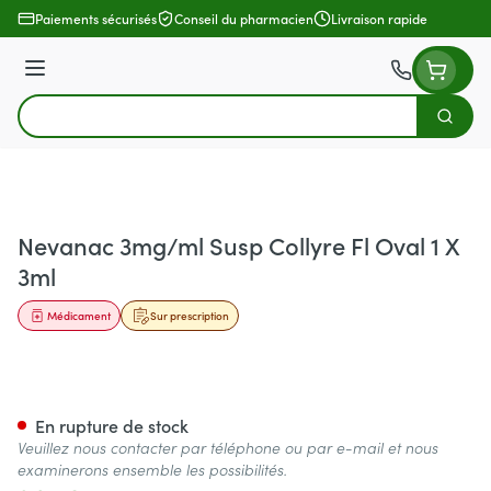
Aller au contenu
Paiements sécurisés
Conseil du pharmacien
Livraison rapide
Menu
Cherch
Rechercher
Nevanac 3mg/ml Susp Collyre Fl Oval 1 X
3ml
Médicament
Sur prescription
Nevanac 3mg/ml Susp Collyre 
En rupture de stock
Veuillez nous contacter par téléphone ou par e-mail et nous
examinerons ensemble les possibilités.