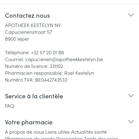
Contactez nous
APOTHEEK KESTELYN NV
Capucienenstraat 57
8900
Ieper
Téléphone:
+32 57 20 01 88
Courriel:
capucienen@
apotheekkestelyn.be
Numéro de licence:
331102
Pharmacien responsable:
Roel Kestelyn
Numéro TVA:
BE0442743533
Service à la clientèle
FAQ
Votre pharmacie
A propos de nous
Liens utiles
Actualités santé
Pharmacien de garde
Prescription
Tarifs des soins