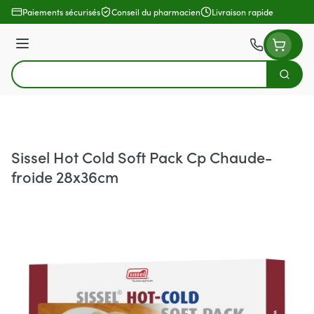
Aller au contenu
Paiements sécurisés
Conseil du pharmacien
Livraison rapide
Menu
Cherch
Rechercher
Sissel Hot Cold Soft Pack Cp Chaude-
froide 28x36cm