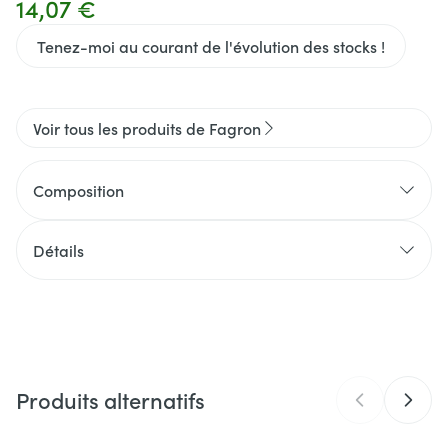
14,07 €
Tenez-moi au courant de l'évolution des stocks !
Voir tous les produits de Fagron
Composition
Détails
CNK
2086247
Fabricants
Fagron
Produits alternatifs
Marques
Fagron