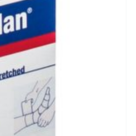
Eau micellaire
s
Yeux
s
Afficher plus
ti-insectes
Senteur
CBD