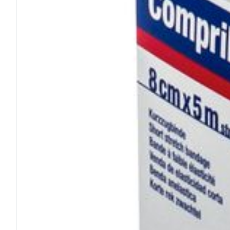
Médicaments vé
Piluliers et acc
Soins du visag
Taches de pigm
Peau sensible -
Peau terne
Peau mixte
Afficher plus
Ronflement