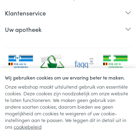
Roodheid van de ogen, oogontsteking
Klantenservice
(bindvliesontsteking), u ziet wazig, waterige ogen,
ontsteking van het oogleden, oogirritatie of
Uw apotheek
scheurtjes in het oogoppervlak
Huiduitslag of jeuk (pruritus)
Wij gebruiken cookies om uw ervaring beter te maken.
Onze webshop maakt uitsluitend gebruik van essentiële
cookies. Deze cookies zijn noodzakelijk om onze website
Juridische links
te laten functioneren. We maken geen gebruik van
andere soorten cookies; daarom bieden we geen
mogelijkheid om cookies te weigeren of uw cookie-
instellingen aan te passen. We leggen dit in detail uit in
ons
cookiebeleid