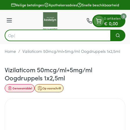
Dia 1 van 1
Ga naar de inhoud
Veilige betalingen
Apothekersadvies
Snelle beschikbaarheid
0
0 artikelen
Menu
€ 0,00
Op zoek
Zoek
Product, merk, categorie...
Home
/
Vizilaticom 50mcg/ml+5mg/ml Oogdruppels 1x2,5ml
Vizilaticom 50mcg/ml+5mg/ml
Oogdruppels 1x2,5ml
Geneesmiddel
Op voorschrift