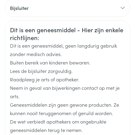
CNK
4199147
piepende ademhaling, ademhalingsproblemen
Bijsluiter
en/of langdurig hoesten).
Organisaties
Nederlands
Bausch & Lomb
Duits
Frans
U heeft ernstige hartproblemen of
Prostaglandinen, prostaglandine-analogen of
Veiligheidsinformatie
hartritmestoornissen.
Dit is een geneesmiddel - Hier zijn enkele
Merken
Bausch & Lomb
prostaglandinederivaten (gebruikt voor de
richtlijnen:
samentrekking en ontspanning van gladde spieren,
Dit is een geneesmiddel, geen langdurig gebruik
Breedte
45 mm
de verwijding en vernauwing van bloedvaten,
zonder medisch advies.
controle van de bloeddruk en controle van
Buiten bereik van kinderen bewaren.
Lengte
102 mm
ontsteking)
Lees de bijsluiter zorgvuldig.
Beta-blokkers (gebruikt om hoge bloeddruk, pijnlijk
Raadpleeg je arts of apotheker.
Diepte
38 mm
en drukkend gevoel op de borst (angina), sommige
Neem in geval van bijwerkingen contact op met je
abnormale hartritmes, hartaanval, angst, migraine,
arts.
Actieve
een verhoogde oogboldruk (glaucoom) en
latanoprost, timolol maleaat
Geneesmiddelen zijn geen gewone producten. Ze
Een geleidelijke wijziging van uw oogkleur door een
Ingrediënten
verschijnselen van een te snel werkende schildklier
kunnen nooit teruggenomen of geruild worden.
hoger aantal bruine pigmenten in het gekleurde
te behandelen)
De wet verbiedt apothekers om ongebruikte
deel van het oog, bekend als de iris. Als u ogen met
Behoud
Kamertemperatuur (15°C - 25°C)
Epinefrine (adrenaline: gebruikt voor het
geneesmiddelen terug te nemen.
een mengsel van kleuren (blauw-bruin, grijs-bruin,